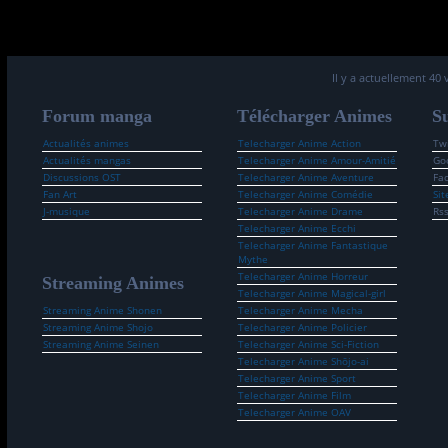
Il y a actuellement 40 
Forum manga
Télécharger Animes
Su
Actualités animes
Telecharger Anime Action
Twi
Actualités mangas
Telecharger Anime Amour-Amitié
Go
Discussions OST
Telecharger Anime Aventure
Fa
Fan Art
Telecharger Anime Comédie
Sit
J-musique
Telecharger Anime Drame
Rs
Telecharger Anime Ecchi
Telecharger Anime Fantastique
Mythe
Telecharger Anime Horreur
Streaming Animes
Telecharger Anime Magical-girl
Streaming Anime Shonen
Telecharger Anime Mecha
Streaming Anime Shojo
Telecharger Anime Policier
Streaming Anime Seinen
Telecharger Anime Sci-Fiction
Telecharger Anime Shōjo-ai
Telecharger Anime Sport
Telecharger Anime Film
Telecharger Anime OAV