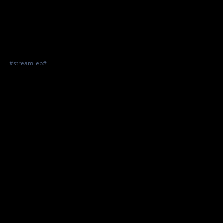
#stream_ep#