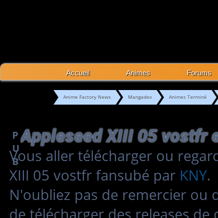
Accueil
Animes
Forums
Anime Factory News
Mangadex
Animes Terminé
P
U
Vous aller télécharger ou regar
B
XIII 05 vostfr fansubé par
KNY
.
N'oubliez pas de remercier ou 
de télécharger des releases de 