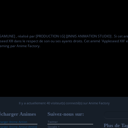
AMUNE] , réalisé par [PRODUCTION I.G] [JINNIS ANIMATION STUDIO] . Si cet ani
seed XIII dans le respect de son ou ses ayants droits. Cet animé 'Appleseed XIII'
eaming par Anime Factory.
Il y a actuellement 40 visiteur(s) connecté(s) sur Anime Factory
écharger Animes
Suivez-nous sur:
harger Anime Action
Twitter
Plus de Tag
harger Anime Amour-Amitié
Google +