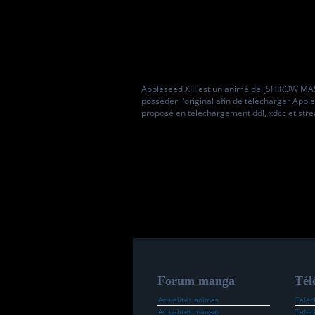
Appleseed XIII est un animé de [SHIROW MAS
posséder l'original afin de télécharger Apple
proposé en téléchargement ddl, xdcc et str
Forum manga
Tél
Actualités animes
Telec
Actualités mangas
Telec