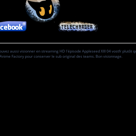
uvez aussi visionner en streaming HD l'épisode Appleseed XIII 04 vostfr plutôt q
Anime Factory pour conserver le sub original des teams. Bon visionnage.