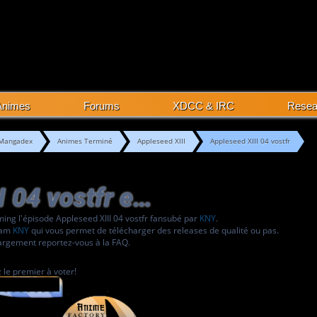
Animes
Forums
XDCC & IRC
Rese
Mangadex
Animes Terminé
Appleseed XIII
Appleseed XIII 04 vostfr
Appleseed XIII 04 vostfr episode
ming l'épisode Appleseed XIII 04 vostfr fansubé par
KNY
.
team
KNY
qui vous permet de télécharger des releases de qualité ou pas.
argement reportez-vous à la FAQ.
 le premier à voter!