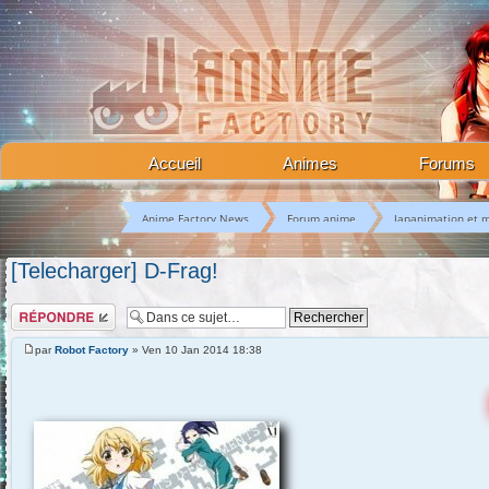
Accueil
Animes
Forums
Anime Factory News
Forum anime
Japanimation et 
[Telecharger] D-Frag!
Répondre
par
Robot Factory
» Ven 10 Jan 2014 18:38