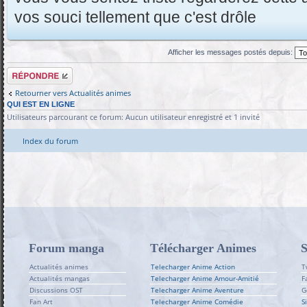
vos souci tellement que c'est drôle
Afficher les messages postés depuis:
Répondre
Retourner vers Actualités animes
QUI EST EN LIGNE
Utilisateurs parcourant ce forum: Aucun utilisateur enregistré et 1 invité
Index du forum
Forum manga
Télécharger Animes
S
Actualités animes
Telecharger Anime Action
T
Actualités mangas
Telecharger Anime Amour-Amitié
F
Discussions OST
Telecharger Anime Aventure
G
Fan Art
Telecharger Anime Comédie
S