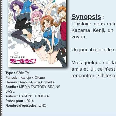
Synopsis
:
L'histoire nous ent
Kazama Kenji, un l
voyou.
Un jour, il rejoint le
Mais quelque soit l
amis et lui, ce n'est
Type :
Série TV
rencontrer ; Chitos
Fansub :
Kanojo x Otome
Genres :
Amour-Amitié Comédie
Studio :
MEDIA FACTORY BRAINS
BASE
Auteur :
HARUNO TOMOYA
Prévu pour :
2014
Nombre d'épisodes :
0/NC