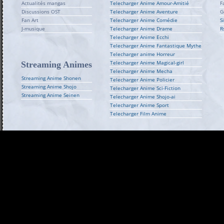
Actualités mangas
Telecharger Anime Amour-Amitié
F
Discussions OST
Telecharger Anime Aventure
G
Fan Art
Telecharger Anime Comédie
S
J-musique
Telecharger Anime Drame
R
Telecharger Anime Ecchi
Telecharger Anime Fantastique Mythe
Telecharger anime Horreur
Telecharger Anime Magical-girl
Streaming Animes
Telecharger Anime Mecha
Streaming Anime Shonen
Telecharger Anime Policier
Streaming Anime Shojo
Telecharger Anime Sci-Fiction
Streaming Anime Seinen
Telecharger Anime Shojo-ai
Telecharger Anime Sport
Telecharger Film Anime