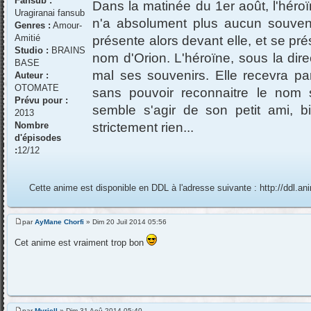
Fansub :
Dans la matinée du 1er août, l'héroï
Uragiranai fansub
n'a absolument plus aucun souven
Genres :
Amour-
Amitié
présente alors devant elle, et se pr
Studio :
BRAINS
nom d'Orion. L'héroïne, sous la dire
BASE
mal ses souvenirs. Elle recevra pa
Auteur :
OTOMATE
sans pouvoir reconnaitre le nom su
Prévu pour :
semble s'agir de son petit ami, b
2013
strictement rien...
Nombre
d'épisodes
:
12/12
Cette anime est disponible en DDL à l'adresse suivante : http://ddl.an
par
AyMane Chorfi
» Dim 20 Juil 2014 05:56
Cet anime est vraiment trop bon
par
Myriell
» Dim 31 Aoû 2014 05:40