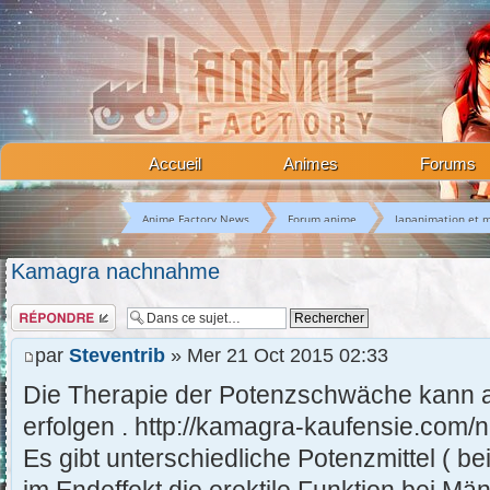
Accueil
Animes
Forums
Anime Factory News
Forum anime
Japanimation et 
Kamagra nachnahme
Répondre
par
Steventrib
» Mer 21 Oct 2015 02:33
Die Therapie der Potenzschwäche kann a
erfolgen . http://kamagra-kaufensie.com/
Es gibt unterschiedliche Potenzmittel ( b