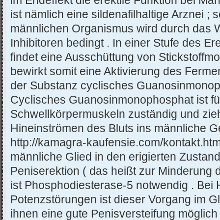
im Endeffekt die erektile Funktion bei M
ist nämlich eine sildenafilhaltige Arznei ; 
männlichen Organismus wird durch das W
Inhibitoren bedingt . In einer Stufe des 
findet eine Ausschüttung von Stickstoffmo
bewirkt somit eine Aktivierung des Ferm
der Substanz cyclisches Guanosinmonop
Cyclisches Guanosinmonophosphat ist für
Schwellkörpermuskeln zuständig und zie
Hineinströmen des Bluts ins männliche G
http://kamagra-kaufensie.com/kontakt.htm
männliche Glied in den erigierten Zustand
Peniserektion ( das heißt zur Minderung
ist Phosphodiesterase-5 notwendig . Bei
Potenzstörungen ist dieser Vorgang im Gle
ihnen eine gute Penisversteifung möglich 