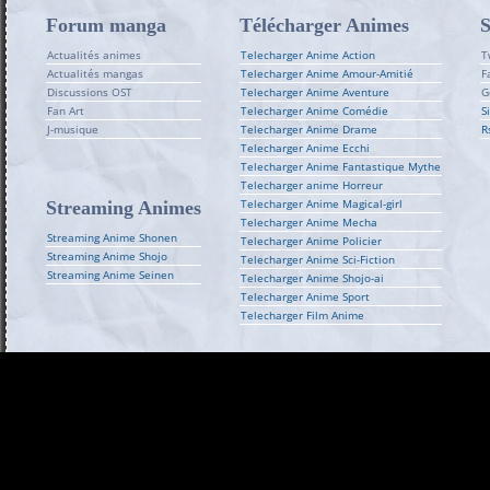
Forum manga
Télécharger Animes
S
Actualités animes
Telecharger Anime Action
T
Actualités mangas
Telecharger Anime Amour-Amitié
F
Discussions OST
Telecharger Anime Aventure
G
Fan Art
Telecharger Anime Comédie
S
J-musique
Telecharger Anime Drame
R
Telecharger Anime Ecchi
Telecharger Anime Fantastique Mythe
Telecharger anime Horreur
Telecharger Anime Magical-girl
Streaming Animes
Telecharger Anime Mecha
Streaming Anime Shonen
Telecharger Anime Policier
Streaming Anime Shojo
Telecharger Anime Sci-Fiction
Streaming Anime Seinen
Telecharger Anime Shojo-ai
Telecharger Anime Sport
Telecharger Film Anime