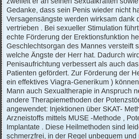
zweifelt er an seinen Sexualkräften sowie
Gedanke, dass sein Penis wieder nicht ha
Versagensängste werden wirksam dank 
vertrieben . Bei sexueller Stimulation füh
echte Förderung der Erektionsfunktion he
Geschlechtsorgan des Mannes versteift s
welche Ängste der Herr hat. Dadurch wir
Penisaufrichtung verbessert als auch das
Patienten gefördert. Zur Förderung der H
ein effektives Viagra-Generikum ) können
Mann auch Sexualtherapie in Anspruch n
andere Therapiemethoden der Potenzstö
angewendet: Injektionen über SKAT- Met
Arzneistoffs mittels MUSE -Methode , Pot
Implantate . Diese Heilmethoden sind leide
schmerzfrei, in der Regel unbequem und n