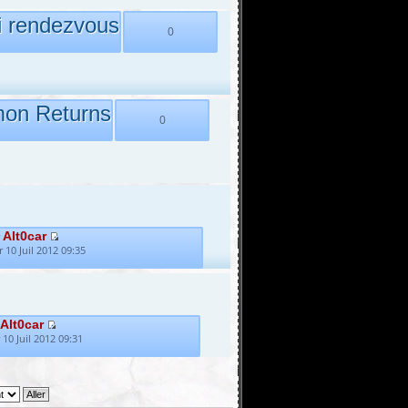
i rendezvous
0
mon Returns
0
Alt0car
r
 10 Juil 2012 09:35
Alt0car
 10 Juil 2012 09:31