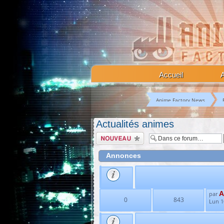
Accueil
Anime Factory News
Actualités animes
Écrire un nouveau
sujet
Annonces
A
par
0
843
Lun 1