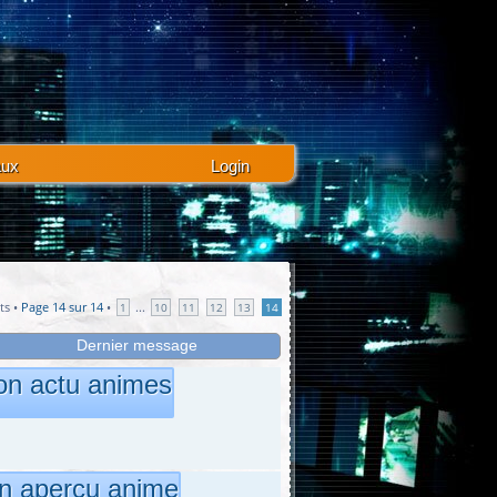
aux
Login
ts •
Page
14
sur
14
•
...
1
10
11
12
13
14
Dernier message
ion actu animes
n aperçu anime