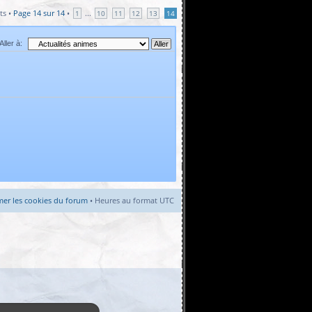
ts •
Page
14
sur
14
•
...
1
10
11
12
13
14
Aller à:
er les cookies du forum
• Heures au format UTC