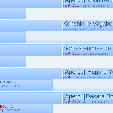
Alt0car
par
» Ven 9 Nov 2012 17:47
Kenshin le Vagabo
par
Lunelle
» Mar 10 Juil 2012 15:31
Sorties animes de 
Alt0car
par
» Lun 9 Juil 2012 21:54
[Aperçu] Hagure Y
Alt0car
par
» Sam 14 Juil 2012 12:36
ikeTronic
 Sep 2012 13:45
[Aperçu]Dakara Bo
Alt0car
par
» Mar 10 Juil 2012 09:57
lt0car
0 Juil 2012 09:57