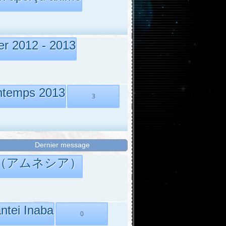
er 2012 - 2013
intemps 2013
3
Dernier message
esia（アムネシア）
antei Inaba
0