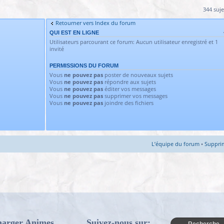
344 suje
Retourner vers Index du forum
QUI EST EN LIGNE
Utilisateurs parcourant ce forum: Aucun utilisateur enregistré et 1
invité
PERMISSIONS DU FORUM
Vous
ne pouvez pas
poster de nouveaux sujets
Vous
ne pouvez pas
répondre aux sujets
Vous
ne pouvez pas
éditer vos messages
Vous
ne pouvez pas
supprimer vos messages
Vous
ne pouvez pas
joindre des fichiers
L’équipe du forum
•
Supprim
harger Animes
Suivez-nous sur: