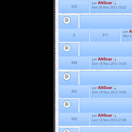
Alt0car
par
325
Ven 30 Nov 2012 10:52
A
par
0
311
Mer 2
Alt0car
par
349
Dim 18 Nov 2012 16:05
Alt0car
par
362
Dim 18 Nov 2012 14:05
Alt0car
par
392
Lun 12 Nov 2012 21:08