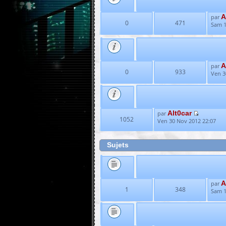
A
par
0
471
Sam 1
A
par
0
933
Ven 3
Alt0car
par
1052
Ven 30 Nov 2012 22:07
Sujets
A
par
1
348
Sam 1