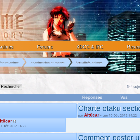
Animes
Forums
XDCC & IRC
Rese
Forum anime
Japanimation et manga
Actualités animes
344 suje
Réponses
Vus
Charte otaku sect
Alt0car
par
» Lun 10 Déc 2012 14:22
lt0car
0 Déc 2012 14:22
Comment poster u