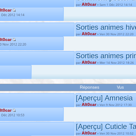
Alt0car
par
» Sam 1 Déc 2012 14:14
lt0car
 Déc 2012 14:14
Sorties animes hiv
Alt0car
par
» Ven 30 Nov 2012 22:20
lt0car
0 Nov 2012 22:20
Sorties animes pr
Alt0car
par
» Mer 14 Nov 2012 18:26
Réponses
Vus
[Aperçu] Amn
Alt0car
par
» Ven 9 Nov 2012 17:30
lt0car
 Déc 2012 10:53
[Aperçu] Cuticle T
Alt0car
par
» Ven 30 Nov 2012 10:52