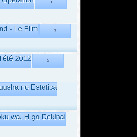
0
nd - Le Film
3
l'été 2012
5
uusha no Estetica
ku wa, H ga Dekinai