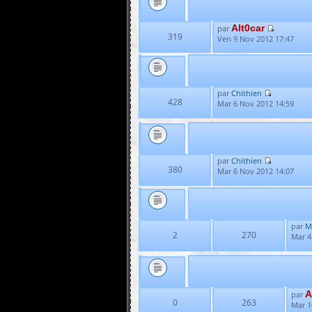
Alt0car
par
319
Ven 9 Nov 2012 17:47
par
Chithien
428
Mar 6 Nov 2012 14:59
par
Chithien
380
Mar 6 Nov 2012 14:07
par
M
2
270
Mar 4
A
par
0
263
Mar 1