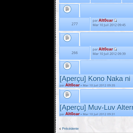
Alt0car
par
277
Mar 10 Juil 2012 09:45
Alt0car
par
266
Mar 10 Juil 2012 09:39
[Aperçu] Kono Naka ni H
Alt0car
par
» Mar 10 Juil 2012 09:35
[Aperçu] Muv-Luv Altern
Alt0car
par
» Mar 10 Juil 2012 09:31
Précédente