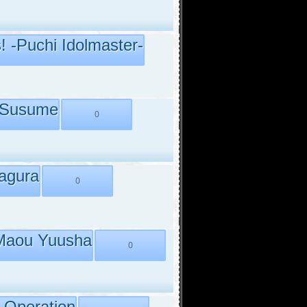
 -Puchi Idolmaster-
 Susume
0
agura
0
Maou Yuusha
0
 Operation