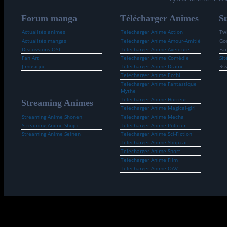
Forum manga
Télécharger Animes
Su
Actualités animes
Telecharger Anime Action
Twi
Actualités mangas
Telecharger Anime Amour-Amitié
Go
Discussions OST
Telecharger Anime Aventure
Fa
Fan Art
Telecharger Anime Comédie
Sit
J-musique
Telecharger Anime Drame
Rs
Telecharger Anime Ecchi
Telecharger Anime Fantastique
Mythe
Telecharger Anime Horreur
Streaming Animes
Telecharger Anime Magical-girl
Streaming Anime Shonen
Telecharger Anime Mecha
Streaming Anime Shojo
Telecharger Anime Policier
Streaming Anime Seinen
Telecharger Anime Sci-Fiction
Telecharger Anime Shōjo-ai
Telecharger Anime Sport
Telecharger Anime Film
Telecharger Anime OAV