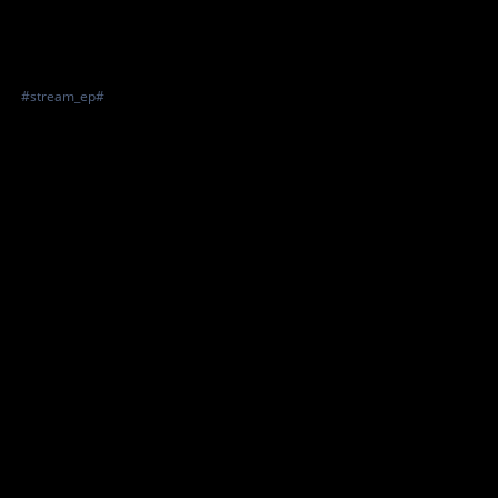
#stream_ep#