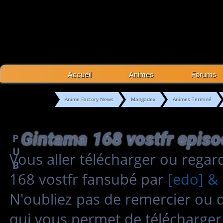
Accueil
Animes
Forums
Anime Factory News
Mangadex
Animes Terminé
Gintama 168 vostfr epis
P
U
Vous aller télécharger ou rega
B
168 vostfr fansubé par
[edo] & 
N'oubliez pas de remercier ou 
qui vous permet de télécharger 