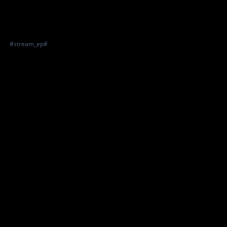
#stream_ep#