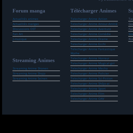
Forum manga
Télécharger Animes
Su
Actualités animes
Telecharger Anime Action
Twi
Actualités mangas
Telecharger Anime Amour-Amitié
Go
Discussions OST
Telecharger Anime Aventure
Fa
Fan Art
Telecharger Anime Comédie
Sit
J-musique
Telecharger Anime Drame
Rs
Telecharger Anime Ecchi
Telecharger Anime Fantastique
Mythe
Telecharger Anime Horreur
Streaming Animes
Telecharger Anime Magical-girl
Streaming Anime Shonen
Telecharger Anime Mecha
Streaming Anime Shojo
Telecharger Anime Policier
Streaming Anime Seinen
Telecharger Anime Sci-Fiction
Telecharger Anime Shōjo-ai
Telecharger Anime Sport
Telecharger Anime Film
Telecharger Anime OAV