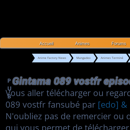
Accueil
Animes
Forums
Anime Factory News
Mangadex
Animes Terminé
Gintama 089 vostfr epis
P
U
Vous aller télécharger ou rega
B
089 vostfr fansubé par
[edo] & 
N'oubliez pas de remercier ou 
qui vous permet de télécharger 