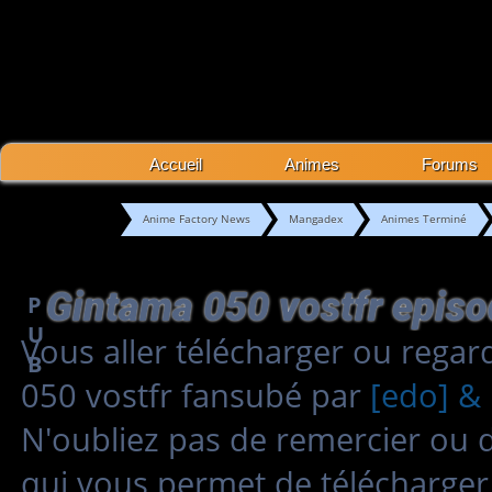
Accueil
Animes
Forums
Anime Factory News
Mangadex
Animes Terminé
Gintama 050 vostfr epis
P
U
Vous aller télécharger ou rega
B
050 vostfr fansubé par
[edo] & 
N'oubliez pas de remercier ou 
qui vous permet de télécharger 