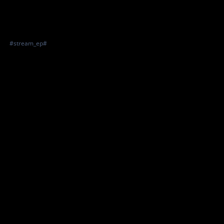
#stream_ep#