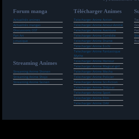
Forum manga
Télécharger Animes
Su
Actualités animes
Telecharger Anime Action
Twi
Actualités mangas
Telecharger Anime Amour-Amitié
Go
Discussions OST
Telecharger Anime Aventure
Fa
Fan Art
Telecharger Anime Comédie
Sit
J-musique
Telecharger Anime Drame
Rs
Telecharger Anime Ecchi
Telecharger Anime Fantastique
Mythe
Telecharger Anime Horreur
Streaming Animes
Telecharger Anime Magical-girl
Streaming Anime Shonen
Telecharger Anime Mecha
Streaming Anime Shojo
Telecharger Anime Policier
Streaming Anime Seinen
Telecharger Anime Sci-Fiction
Telecharger Anime Shōjo-ai
Telecharger Anime Sport
Telecharger Anime Film
Telecharger Anime OAV