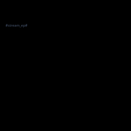
#stream_ep#