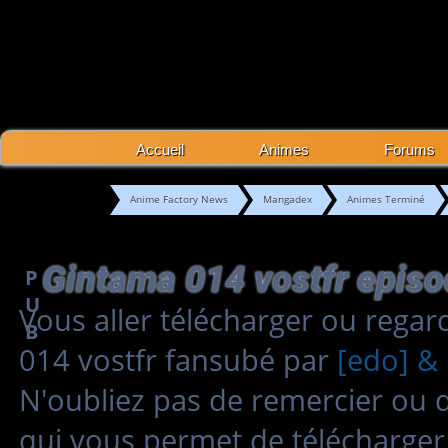
Accueil
Animes
Forums
Anime Factory News
Mangadex
Animes Terminé
Gintama 014 vostfr epis
P
U
Vous aller télécharger ou rega
B
014 vostfr fansubé par
[edo] & 
N'oubliez pas de remercier ou 
qui vous permet de télécharger 