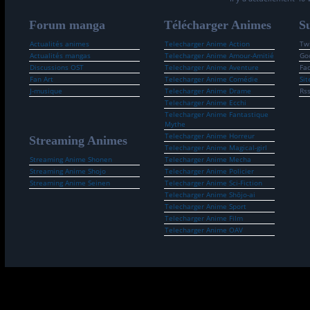
Forum manga
Télécharger Animes
Su
Actualités animes
Telecharger Anime Action
Twi
Actualités mangas
Telecharger Anime Amour-Amitié
Go
Discussions OST
Telecharger Anime Aventure
Fa
Fan Art
Telecharger Anime Comédie
Sit
J-musique
Telecharger Anime Drame
Rs
Telecharger Anime Ecchi
Telecharger Anime Fantastique
Mythe
Telecharger Anime Horreur
Streaming Animes
Telecharger Anime Magical-girl
Streaming Anime Shonen
Telecharger Anime Mecha
Streaming Anime Shojo
Telecharger Anime Policier
Streaming Anime Seinen
Telecharger Anime Sci-Fiction
Telecharger Anime Shōjo-ai
Telecharger Anime Sport
Telecharger Anime Film
Telecharger Anime OAV