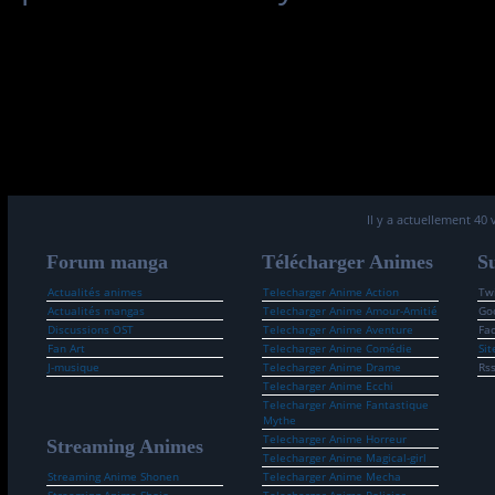
Il y a actuellement 40 
Forum manga
Télécharger Animes
Su
Actualités animes
Telecharger Anime Action
Twi
Actualités mangas
Telecharger Anime Amour-Amitié
Go
Discussions OST
Telecharger Anime Aventure
Fa
Fan Art
Telecharger Anime Comédie
Sit
J-musique
Telecharger Anime Drame
Rs
Telecharger Anime Ecchi
Telecharger Anime Fantastique
Mythe
Telecharger Anime Horreur
Streaming Animes
Telecharger Anime Magical-girl
Streaming Anime Shonen
Telecharger Anime Mecha