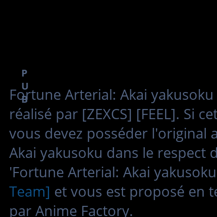
P
U
Fortune Arterial: Akai yakusok
B
réalisé par [ZEXCS] [FEEL]. Si c
vous devez posséder l'original a
Akai yakusoku dans le respect d
'Fortune Arterial: Akai yakusok
Team]
et vous est proposé en t
par Anime Factory.