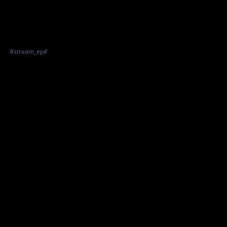
#stream_ep#