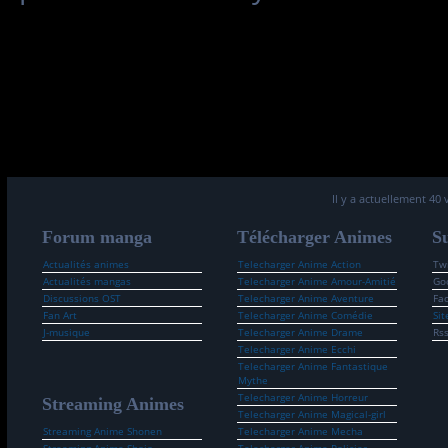
Il y a actuellement 40 
Forum manga
Télécharger Animes
Su
Actualités animes
Telecharger Anime Action
Twi
Actualités mangas
Telecharger Anime Amour-Amitié
Go
Discussions OST
Telecharger Anime Aventure
Fa
Fan Art
Telecharger Anime Comédie
Sit
J-musique
Telecharger Anime Drame
Rs
Telecharger Anime Ecchi
Telecharger Anime Fantastique
Mythe
Telecharger Anime Horreur
Streaming Animes
Telecharger Anime Magical-girl
Streaming Anime Shonen
Telecharger Anime Mecha