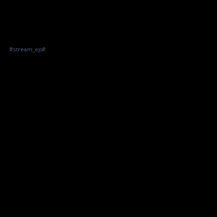
#stream_ep#