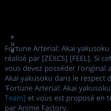
P
U
Fortune Arterial: Akai yakusok
B
réalisé par [ZEXCS] [FEEL]. Si c
vous devez posséder l'original a
Akai yakusoku dans le respect d
'Fortune Arterial: Akai yakusok
Team]
et vous est proposé en t
par Anime Factory.