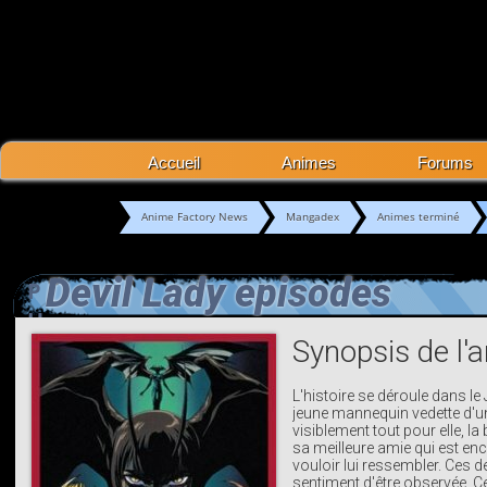
Accueil
Animes
Forums
Anime Factory News
Mangadex
Animes terminé
Devil Lady episodes
P
U
Synopsis de l'
B
L'histoire se déroule dans le
jeune mannequin vedette d'un
visiblement tout pour elle, la
sa meilleure amie qui est enc
vouloir lui ressembler. Ces d
sentiment d'être observée. Ce