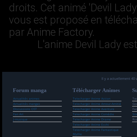
droits. Cet animé 'Devil Lad
vous est proposé en téléch
par Anime Factory.
L'anime
Devil Lady
est
Il y a actuellement 40 
Forum manga
Télécharger Animes
Su
Actualités animes
Telecharger Anime Action
Twi
Actualités mangas
Telecharger Anime Amour-Amitié
Go
Discussions OST
Telecharger Anime Aventure
Fa
Fan Art
Telecharger Anime Comédie
Sit
J-musique
Telecharger Anime Drame
Rs
Telecharger Anime Ecchi
Telecharger Anime Fantastique
Mythe