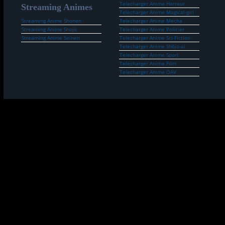
Telecharger Anime Horreur
Streaming Animes
Telecharger Anime Magical-girl
Streaming Anime Shonen
Telecharger Anime Mecha
Streaming Anime Shojo
Telecharger Anime Policier
Streaming Anime Seinen
Telecharger Anime Sci-Fiction
Telecharger Anime Shōjo-ai
Telecharger Anime Sport
Telecharger Anime Film
Telecharger Anime OAV