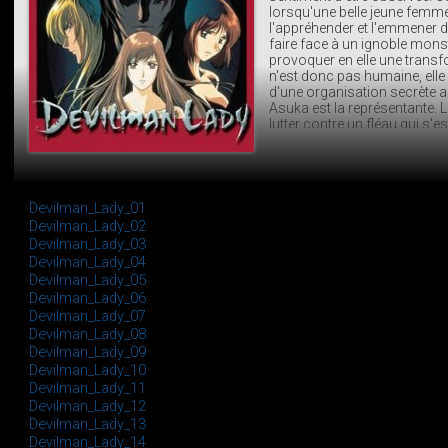
lorsqu'une belle jeune fem
l'appréhender et l'emmener d
faire face à un ignoble monst
provoquer en elle une trans
n'est donc pas humaine, elle e
d'une organisation secrète a
Asuka est la représentante. 
lutter contre un fléau qui s'e
transforment en monstres, de
doit donc tuer ses semblable
quelques états d'âmes...
Devilman_Lady_01
Devilman_Lady_02
Devilman_Lady_03
Devilman_Lady_04
Devilman_Lady_05
Devilman_Lady_06
Devilman_Lady_07
Devilman_Lady_08
Devilman_Lady_09
Devilman_Lady_10
Devilman_Lady_11
Devilman_Lady_12
Devilman_Lady_13
Devilman_Lady_14