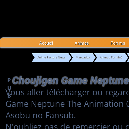
Accueil
Animes
Forums
Anime Factory News
Mangadex
Animes Terminé
P
U
Vous aller télécharger ou regar
B
Game Neptune The Animation 0
Asobu no Fansub.
N'oubliez pas de remercier ou 