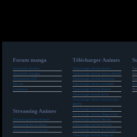
Forum manga
Télécharger Animes
Su
Actualités animes
Telecharger Anime Action
Twi
Actualités mangas
Telecharger Anime Amour-Amitié
Go
Discussions OST
Telecharger Anime Aventure
Fa
Fan Art
Telecharger Anime Comédie
Sit
J-musique
Telecharger Anime Drame
Rs
Telecharger Anime Ecchi
Telecharger Anime Fantastique
Mythe
Telecharger Anime Horreur
Streaming Animes
Telecharger Anime Magical-girl
Streaming Anime Shonen
Telecharger Anime Mecha
Streaming Anime Shojo
Telecharger Anime Policier
Streaming Anime Seinen
Telecharger Anime Sci-Fiction
Telecharger Anime Shōjo-ai