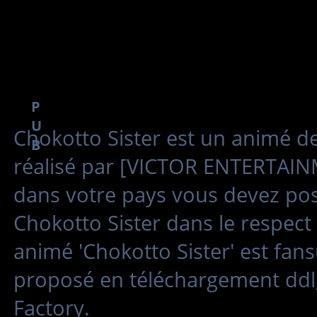
P
U
Chokotto Sister est un animé 
B
réalisé par [VICTOR ENTERTAINME
dans votre pays vous devez poss
Chokotto Sister dans le respect
animé 'Chokotto Sister' est fan
proposé en téléchargement ddl,
Factory.