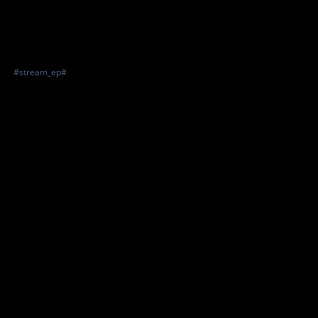
#stream_ep#