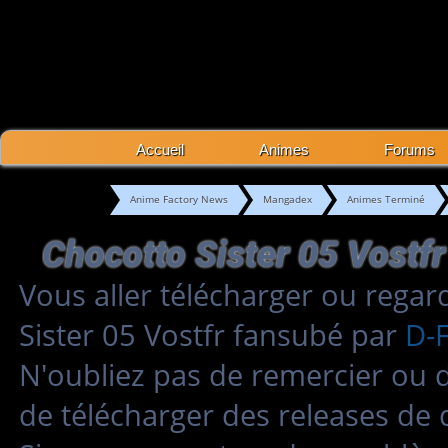
Accueil
Animes
Forums
Anime Factory News
Mangadex
Animes Terminé
Vous aller télécharger ou regar
Sister 05 Vostfr fansubé par
D-
N'oubliez pas de remercier ou 
de télécharger des releases de 