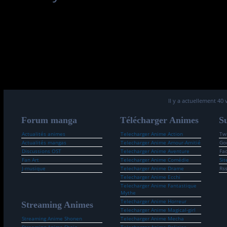
Il y a actuellement 40 
Forum manga
Télécharger Animes
Su
Actualités animes
Telecharger Anime Action
Twi
Actualités mangas
Telecharger Anime Amour-Amitié
Go
Discussions OST
Telecharger Anime Aventure
Fa
Fan Art
Telecharger Anime Comédie
Sit
J-musique
Telecharger Anime Drame
Rs
Telecharger Anime Ecchi
Telecharger Anime Fantastique
Mythe
Telecharger Anime Horreur
Streaming Animes
Telecharger Anime Magical-girl
Streaming Anime Shonen
Telecharger Anime Mecha