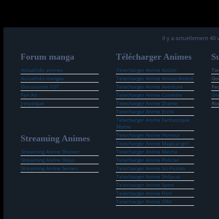
Il y a actuellement 40 
Forum manga
Télécharger Animes
Su
Actualités animes
Telecharger Anime Action
Twi
Actualités mangas
Telecharger Anime Amour-Amitié
Go
Discussions OST
Telecharger Anime Aventure
Fa
Fan Art
Telecharger Anime Comédie
Sit
J-musique
Telecharger Anime Drame
Rs
Telecharger Anime Ecchi
Telecharger Anime Fantastique
Mythe
Telecharger Anime Horreur
Streaming Animes
Telecharger Anime Magical-girl
Streaming Anime Shonen
Telecharger Anime Mecha
Streaming Anime Shojo
Telecharger Anime Policier
Streaming Anime Seinen
Telecharger Anime Sci-Fiction
Telecharger Anime Shōjo-ai
Telecharger Anime Sport
Telecharger Anime Film
Telecharger Anime OAV