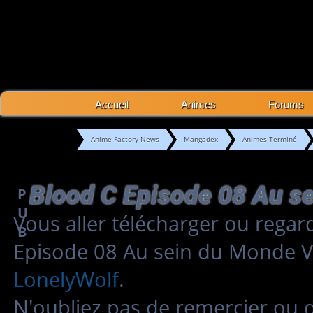
Accueil
Animes
Forums
Anime Factory News
Mangadex
Animes Terminé
P
U
Vous aller télécharger ou regar
B
Episode 08 Au sein du Monde 
LonelyWolf
.
N'oubliez pas de remercier ou 