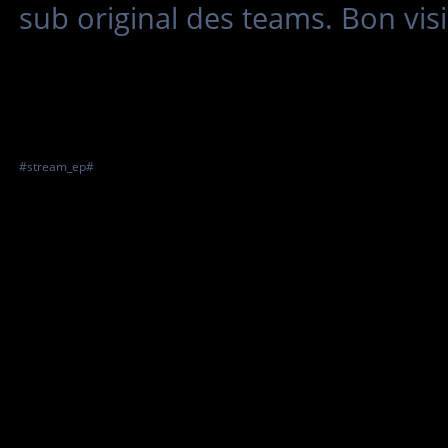
sub original des teams. Bon vis
#stream_ep#