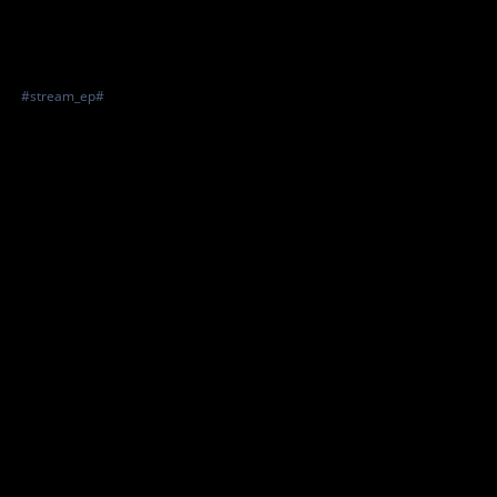
#stream_ep#