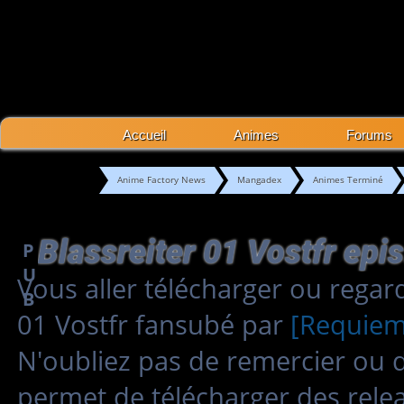
Accueil
Animes
Forums
Anime Factory News
Mangadex
Animes Terminé
P
U
Vous aller télécharger ou regar
B
01 Vostfr fansubé par
[Requiem
N'oubliez pas de remercier ou 
permet de télécharger des relea