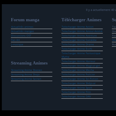
Il y a actuellement 40 
Forum manga
Télécharger Animes
Su
Actualités animes
Telecharger Anime Action
Twi
Actualités mangas
Telecharger Anime Amour-Amitié
Go
Discussions OST
Telecharger Anime Aventure
Fa
Fan Art
Telecharger Anime Comédie
Sit
J-musique
Telecharger Anime Drame
Rs
Telecharger Anime Ecchi
Telecharger Anime Fantastique
Mythe
Telecharger Anime Horreur
Streaming Animes
Telecharger Anime Magical-girl
Streaming Anime Shonen
Telecharger Anime Mecha
Streaming Anime Shojo
Telecharger Anime Policier
Streaming Anime Seinen
Telecharger Anime Sci-Fiction
Telecharger Anime Shōjo-ai
Telecharger Anime Sport
Telecharger Anime Film
Telecharger Anime OAV