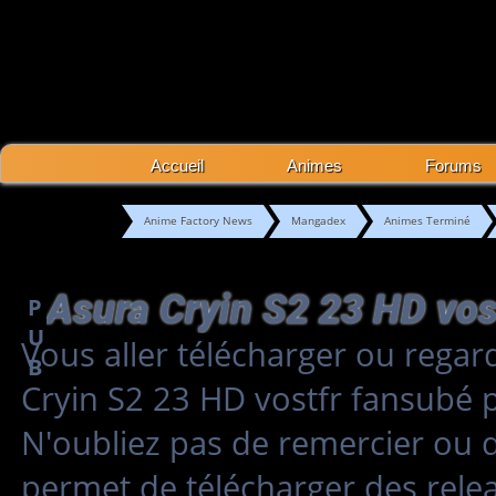
Accueil
Animes
Forums
Anime Factory News
Mangadex
Animes Terminé
P
U
Vous aller télécharger ou regar
B
Cryin S2 23 HD vostfr fansubé 
N'oubliez pas de remercier ou 
permet de télécharger des relea