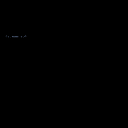
#stream_ep#