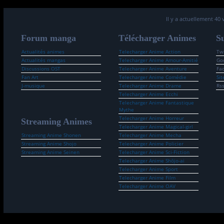
Il y a actuellement 40 
Forum manga
Télécharger Animes
Su
Actualités animes
Telecharger Anime Action
Twi
Actualités mangas
Telecharger Anime Amour-Amitié
Go
Discussions OST
Telecharger Anime Aventure
Fa
Fan Art
Telecharger Anime Comédie
Sit
J-musique
Telecharger Anime Drame
Rs
Telecharger Anime Ecchi
Telecharger Anime Fantastique
Mythe
Telecharger Anime Horreur
Streaming Animes
Telecharger Anime Magical-girl
Streaming Anime Shonen
Telecharger Anime Mecha
Streaming Anime Shojo
Telecharger Anime Policier
Streaming Anime Seinen
Telecharger Anime Sci-Fiction
Telecharger Anime Shōjo-ai
Telecharger Anime Sport
Telecharger Anime Film
Telecharger Anime OAV