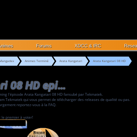
Animes
Forums
XDCC & IRC
Rese
Mangadex
Animes Terminé
Arata Kangatari
Arata Kangatari 08 HD
Arata Kangatari 08 HD episode
aming l'épisode Arata Kangatari 08 HD fansubé par Tekmatek.
eam Tekmatek qui vous permet de télécharger des releases de qualité ou pas.
argement reportez-vous à la FAQ.
 le premier à voter!