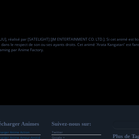
U], réalisé par [SATELIGHT] [JM ENTERTAINMENT CO. LTD.]. Si cet animé est lic
ri dans le respect de son ou ses ayants droits. Cet animé 'Arata Kangatari' est f
eaming par Anime Factory.
écharger Animes
Suivez-nous sur:
harger Anime Action
Twitter
Plus de Tag
harger Anime Amour-Amitié
Google +