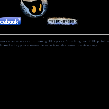
ouvez aussi visionner en streaming HD l'épisode Arata Kangatari 08 HD plutôt que
Anime Factory pour conserver le sub original des teams. Bon visionnage.