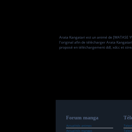
Arata Kangatari est un animé de [WATASE YU
l'original afin de télécharger Arata Kangata
proposé en téléchargement ddl, xdcc et str
Forum manga
Tél
Actualités animes
Telec
Actualités mangas
Telec