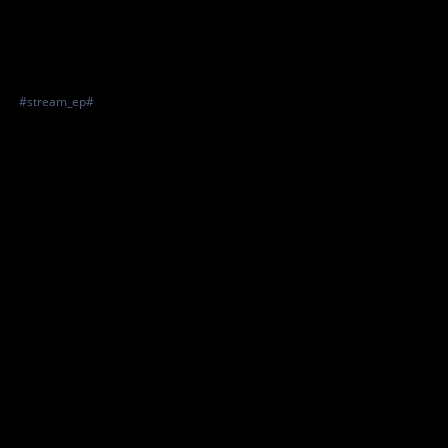
#stream_ep#