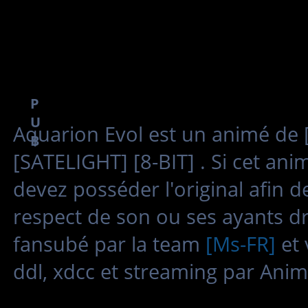
P
U
Aquarion Evol est un animé de
B
[SATELIGHT] [8-BIT] . Si cet ani
devez posséder l'original afin 
respect de son ou ses ayants dr
fansubé par la team
[Ms-FR]
et 
ddl, xdcc et streaming par Anim