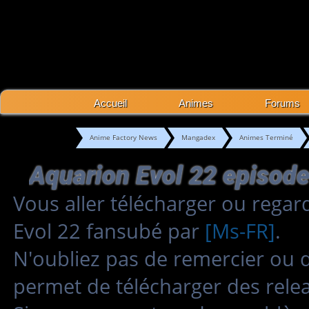
Accueil
Animes
Forums
Anime Factory News
Mangadex
Animes Terminé
Aquarion Evol 22 episod
Vous aller télécharger ou regar
Evol 22 fansubé par
[Ms-FR]
.
N'oubliez pas de remercier ou 
permet de télécharger des relea