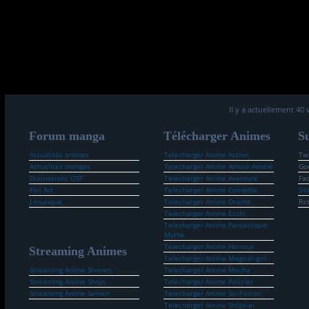
Il y a actuellement 40 
Forum manga
Télécharger Animes
Su
Actualités animes
Telecharger Anime Action
Twi
Actualités mangas
Telecharger Anime Amour-Amitié
Go
Discussions OST
Telecharger Anime Aventure
Fa
Fan Art
Telecharger Anime Comédie
Sit
J-musique
Telecharger Anime Drame
Rs
Telecharger Anime Ecchi
Telecharger Anime Fantastique
Mythe
Telecharger Anime Horreur
Streaming Animes
Telecharger Anime Magical-girl
Streaming Anime Shonen
Telecharger Anime Mecha
Streaming Anime Shojo
Telecharger Anime Policier
Streaming Anime Seinen
Telecharger Anime Sci-Fiction
Telecharger Anime Shōjo-ai