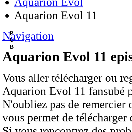
Aquarion Evol
Aquarion Evol 11
Navigation
P
U
B
Aquarion Evol 11 epi
Vous aller télécharger ou re
Aquarion Evol 11 fansubé 
N'oubliez pas de remercier 
vous permet de télécharger d
Si vous rencontrez des pro