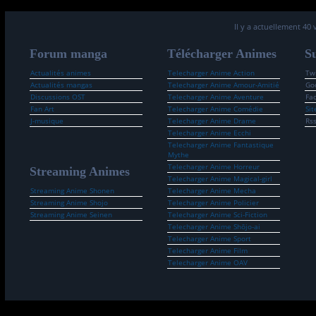
Il y a actuellement 40 
Forum manga
Télécharger Animes
Su
Actualités animes
Telecharger Anime Action
Twi
Actualités mangas
Telecharger Anime Amour-Amitié
Go
Discussions OST
Telecharger Anime Aventure
Fa
Fan Art
Telecharger Anime Comédie
Sit
J-musique
Telecharger Anime Drame
Rs
Telecharger Anime Ecchi
Telecharger Anime Fantastique
Mythe
Telecharger Anime Horreur
Streaming Animes
Telecharger Anime Magical-girl
Streaming Anime Shonen
Telecharger Anime Mecha
Streaming Anime Shojo
Telecharger Anime Policier
Streaming Anime Seinen
Telecharger Anime Sci-Fiction
Telecharger Anime Shōjo-ai
Telecharger Anime Sport
Telecharger Anime Film
Telecharger Anime OAV