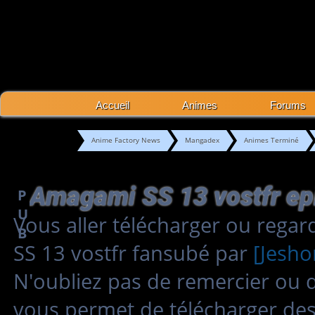
Accueil
Animes
Forums
Anime Factory News
Mangadex
Animes Terminé
P
U
Vous aller télécharger ou rega
B
SS 13 vostfr fansubé par
[Jesh
N'oubliez pas de remercier ou 
vous permet de télécharger des 