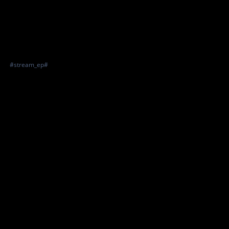
#stream_ep#