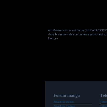
Air Master est un animé de [SHIBATA YOKUSARU
dans le respect de son ou ses ayants droits.
Factory.
Forum manga
Tél
Actualités animes
Telec
Actualités mangas
Telec