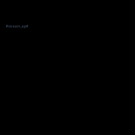
#stream_ep#