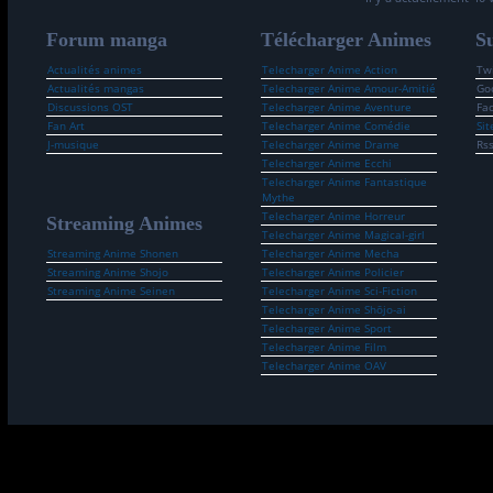
Forum manga
Télécharger Animes
Su
Actualités animes
Telecharger Anime Action
Twi
Actualités mangas
Telecharger Anime Amour-Amitié
Go
Discussions OST
Telecharger Anime Aventure
Fa
Fan Art
Telecharger Anime Comédie
Sit
J-musique
Telecharger Anime Drame
Rs
Telecharger Anime Ecchi
Telecharger Anime Fantastique
Mythe
Telecharger Anime Horreur
Streaming Animes
Telecharger Anime Magical-girl
Streaming Anime Shonen
Telecharger Anime Mecha
Streaming Anime Shojo
Telecharger Anime Policier
Streaming Anime Seinen
Telecharger Anime Sci-Fiction
Telecharger Anime Shōjo-ai
Telecharger Anime Sport
Telecharger Anime Film
Telecharger Anime OAV