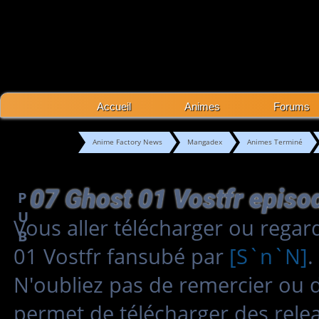
Accueil
Animes
Forums
Anime Factory News
Mangadex
Animes Terminé
07 Ghost 01 Vostfr episo
P
U
Vous aller télécharger ou regar
B
01 Vostfr fansubé par
[S`n`N]
.
N'oubliez pas de remercier ou 
permet de télécharger des relea